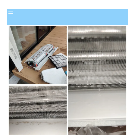
内
容
を
ス
キ
ッ
プ